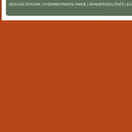
SZOLGÁLTATÁSOK
|
GYERMEKTANFOLYAMOK
|
ÁRAK/ÉRDEKLŐDÉS
|
ED