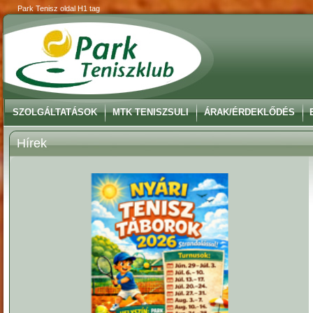
Park Tenisz oldal H1 tag
SZOLGÁLTATÁSOK
MTK TENISZSULI
ÁRAK/ÉRDEKLŐDÉS
Hírek