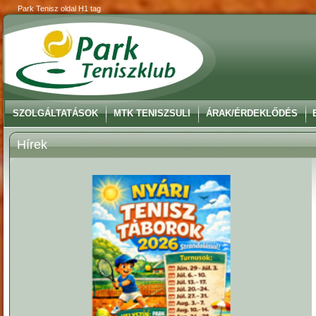
Park Tenisz oldal H1 tag
SZOLGÁLTATÁSOK
MTK TENISZSULI
ÁRAK/ÉRDEKLŐDÉS
Hírek