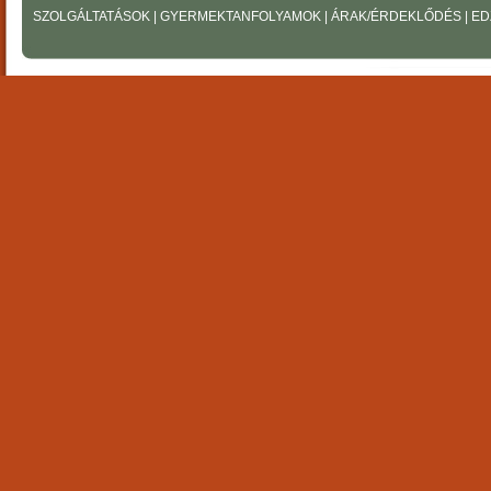
SZOLGÁLTATÁSOK
|
GYERMEKTANFOLYAMOK
|
ÁRAK/ÉRDEKLŐDÉS
|
ED