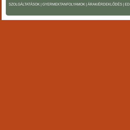
SZOLGÁLTATÁSOK
|
GYERMEKTANFOLYAMOK
|
ÁRAK/ÉRDEKLŐDÉS
|
ED