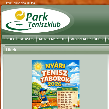
Park Tenisz oldal H1 tag
SZOLGÁLTATÁSOK
MTK TENISZSULI
ÁRAK/ÉRDEKLŐDÉS
Hírek