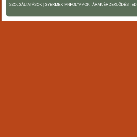
SZOLGÁLTATÁSOK
|
GYERMEKTANFOLYAMOK
|
ÁRAK/ÉRDEKLŐDÉS
|
ED