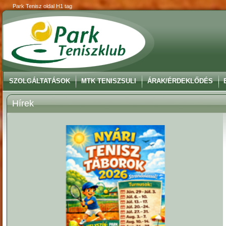
Park Tenisz oldal H1 tag
SZOLGÁLTATÁSOK
MTK TENISZSULI
ÁRAK/ÉRDEKLŐDÉS
Hírek