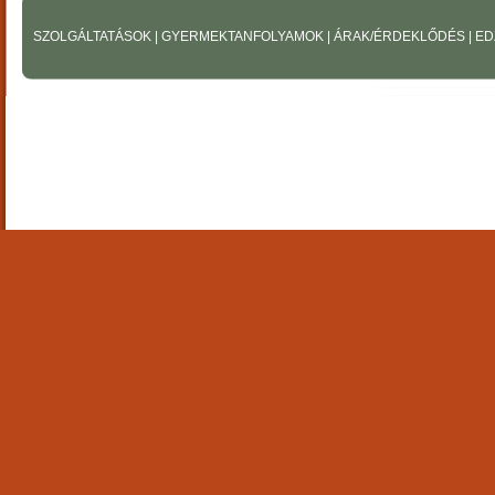
SZOLGÁLTATÁSOK
|
GYERMEKTANFOLYAMOK
|
ÁRAK/ÉRDEKLŐDÉS
|
ED