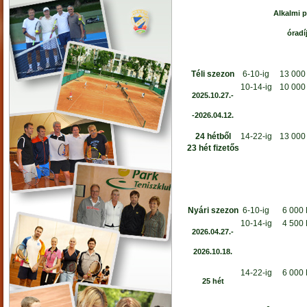
Alkalmi p
óradí
Téli szezon
6-10-ig
13 000
10-14-ig
10 000
2025.10.27.-
-2026.04.12.
24 hétből
14-22-ig
13 000
23 hét fizetős
Nyári szezon
6-10-ig
6 000 
10-14-ig
4 500 
2026.04.27.-
2026.10.18.
14-22-ig
6 000 
25 hét