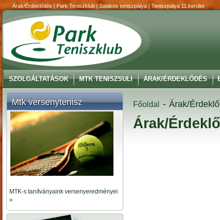
Árak/Érdeklődés | Park Teniszklub | Salakos teniszpálya | Teniszpálya 11.kerület
SZOLGÁLTATÁSOK
MTK TENISZSULI
ÁRAK/ÉRDEKLŐDÉS
Mtk versenytenisz
-
Árak/Érdekl
Főoldal
Árak/Érdekl
MTK-s tanítványaink versenyeredményei
»