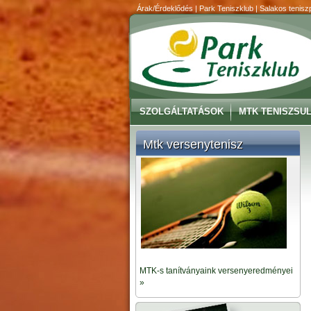
Árak/Érdeklődés | Park Teniszklub | Salakos teniszp
SZOLGÁLTATÁSOK
MTK TENISZSUL
Mtk versenytenisz
MTK-s tanítványaink versenyeredményei
»