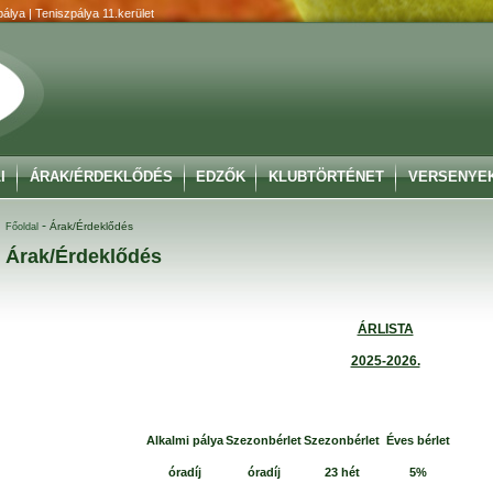
álya | Teniszpálya 11.kerület
I
ÁRAK/ÉRDEKLŐDÉS
EDZŐK
KLUBTÖRTÉNET
VERSENYE
-
Árak/Érdeklődés
Főoldal
Árak/Érdeklődés
ÁRLISTA
2025-2026.
Alkalmi pálya
Szezonbérlet
Szezonbérlet
Éves bérlet
óradíj
óradíj
23 hét
5%