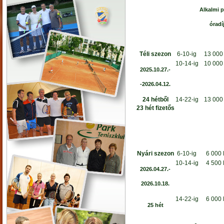
Alkalmi p
óradí
Téli szezon
6-10-ig
13 000
10-14-ig
10 000
2025.10.27.-
-2026.04.12.
24 hétből
14-22-ig
13 000
23 hét fizetős
Nyári szezon
6-10-ig
6 000 
10-14-ig
4 500 
2026.04.27.-
2026.10.18.
14-22-ig
6 000 
25 hét