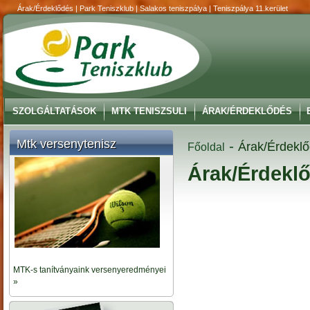
Árak/Érdeklődés | Park Teniszklub | Salakos teniszpálya | Teniszpálya 11.kerület
SZOLGÁLTATÁSOK
MTK TENISZSULI
ÁRAK/ÉRDEKLŐDÉS
Mtk versenytenisz
-
Árak/Érdekl
Főoldal
Árak/Érdekl
MTK-s tanítványaink versenyeredményei
»