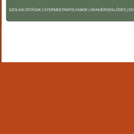
SZOLGÁLTATÁSOK
|
GYERMEKTANFOLYAMOK
|
ÁRAK/ÉRDEKLŐDÉS
|
ED