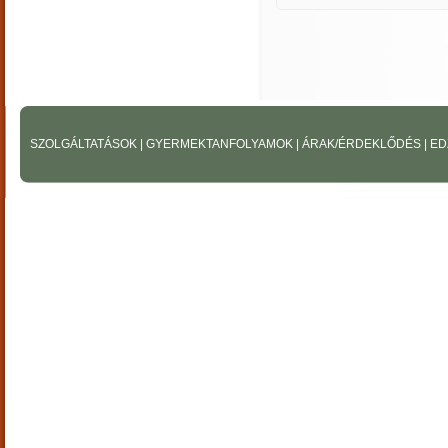
SZOLGÁLTATÁSOK
|
GYERMEKTANFOLYAMOK
|
ÁRAK/ÉRDEKLŐDÉS
|
ED