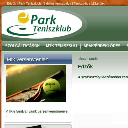
Edzők | Park Teniszklub | Salakos teniszpálya | Teniszpálya 11.kerület
SZOLGÁLTATÁSOK
MTK TENISZSULI
ÁRAK/ÉRDEKLŐDÉS
Mtk versenytenisz
-
Edzők
Főoldal
Edzők
A szakosztályi edzésekkel ka
MTK-s tanítványaink versenyeredményei
»