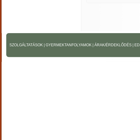
SZOLGÁLTATÁSOK
|
GYERMEKTANFOLYAMOK
|
ÁRAK/ÉRDEKLŐDÉS
|
ED