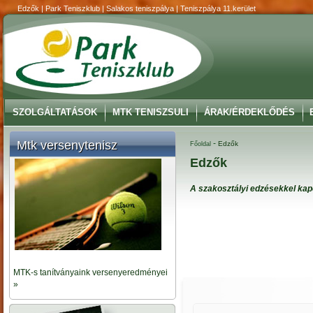
Edzők | Park Teniszklub | Salakos teniszpálya | Teniszpálya 11.kerület
SZOLGÁLTATÁSOK
MTK TENISZSULI
ÁRAK/ÉRDEKLŐDÉS
Mtk versenytenisz
-
Edzők
Főoldal
Edzők
A szakosztályi edzésekkel ka
MTK-s tanítványaink versenyeredményei
»