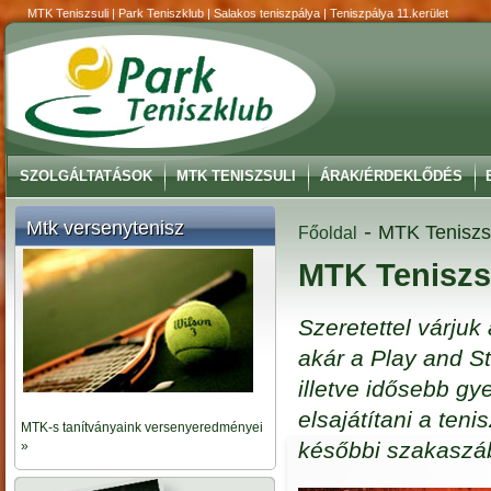
MTK Teniszsuli | Park Teniszklub | Salakos teniszpálya | Teniszpálya 11.kerület
SZOLGÁLTATÁSOK
MTK TENISZSULI
ÁRAK/ÉRDEKLŐDÉS
Mtk versenytenisz
-
MTK Teniszs
Főoldal
MTK Teniszs
Szeretettel várjuk
akár a Play and S
illetve idősebb gy
elsajátítani a teni
MTK-s tanítványaink versenyeredményei
későbbi szakaszáb
»