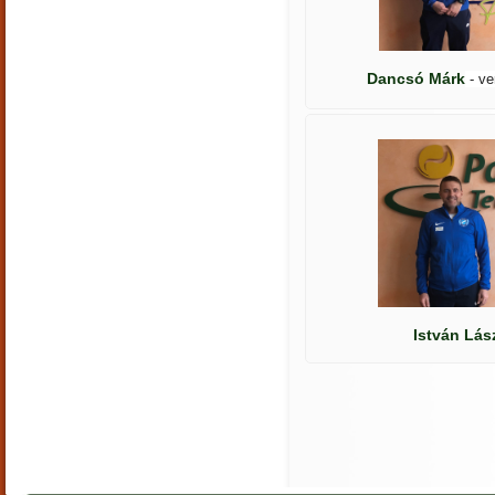
Dancsó Márk
- v
István Lás