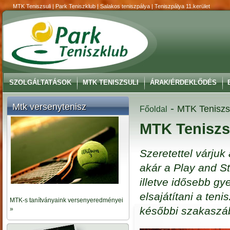
MTK Teniszsuli | Park Teniszklub | Salakos teniszpálya | Teniszpálya 11.kerület
SZOLGÁLTATÁSOK
MTK TENISZSULI
ÁRAK/ÉRDEKLŐDÉS
Mtk versenytenisz
-
MTK Teniszs
Főoldal
MTK Teniszs
Szeretettel várjuk
akár a Play and S
illetve idősebb gy
elsajátítani a teni
MTK-s tanítványaink versenyeredményei
későbbi szakaszáb
»