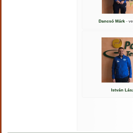
Dancsó Márk
- v
István Lás