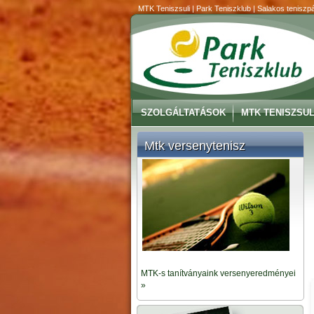
MTK Teniszsuli | Park Teniszklub | Salakos teniszpá
SZOLGÁLTATÁSOK
MTK TENISZSUL
Mtk versenytenisz
MTK-s tanítványaink versenyeredményei
»