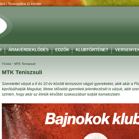
lya | Teniszpálya 11.kerület
I
ÁRAK/ÉRDEKLŐDÉS
EDZŐK
KLUBTÖRTÉNET
VERSENYE
-
MTK Teniszsuli
Főoldal
MTK Teniszsuli
Szeretettel várjuk a 6 és 10 év közötti teniszezni vágyó gyerekeket, akik akár a 
kipróbálhatják Magukat, illetve idősebb gyerekek jelentkezését is várjuk, akik szere
szinten, hogy akár az életük későbbi szakaszában tudják kamatoztatni.