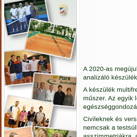
A 2020-as megújul
analizáló készülék
A készülék multif
műszer. Az egyik 
egészséggondozá
Civileknek és ver
nemcsak a testsúl
asszimmetriákra, 