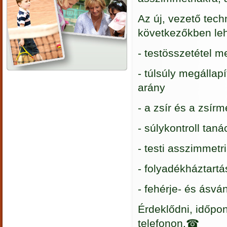
Az új, vezető tec
következőkben leh
- testösszetétel m
- túlsúly megállap
arány
- a zsír és a zsí
- súlykontroll tan
- testi asszimmetr
- folyadékháztartá
- fehérje- és ásv
Érdeklődni, időpo
telefonon.☎