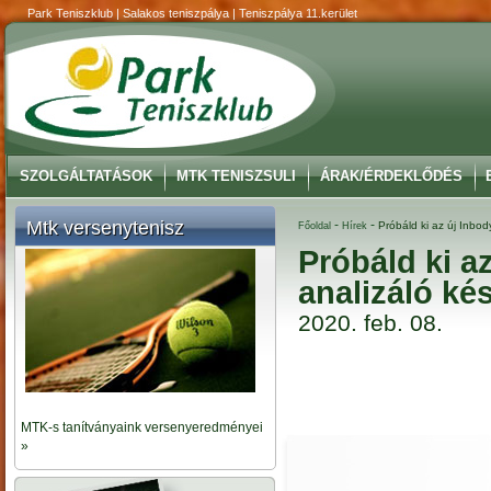
Park Teniszklub | Salakos teniszpálya | Teniszpálya 11.kerület
SZOLGÁLTATÁSOK
MTK TENISZSULI
ÁRAK/ÉRDEKLŐDÉS
Mtk versenytenisz
-
-
Próbáld ki az új Inbod
Főoldal
Hírek
Próbáld ki a
analizáló ké
2020. feb. 08.
MTK-s tanítványaink versenyeredményei
»