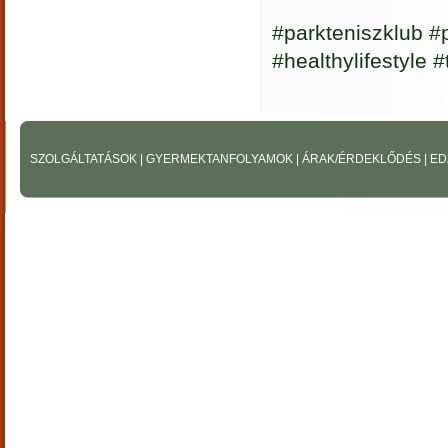
#parkteniszklub #
#healthylifestyle
SZOLGÁLTATÁSOK
|
GYERMEKTANFOLYAMOK
|
ÁRAK/ÉRDEKLŐDÉS
|
ED