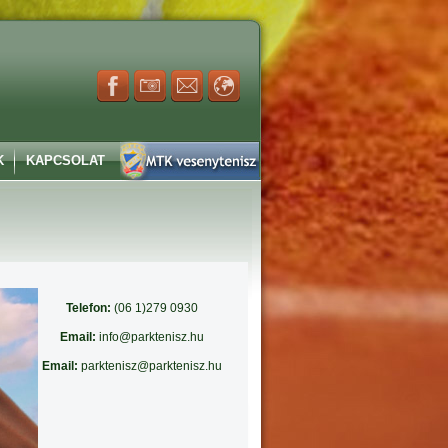
K
KAPCSOLAT
Telefon:
 (06 1)279 0930
Email:
 info@parktenisz.hu
Email:
 parktenisz@parktenisz.hu