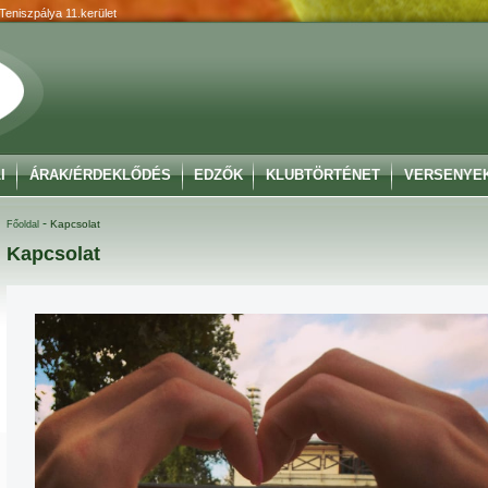
 Teniszpálya 11.kerület
I
ÁRAK/ÉRDEKLŐDÉS
EDZŐK
KLUBTÖRTÉNET
VERSENYE
-
Kapcsolat
Főoldal
Kapcsolat