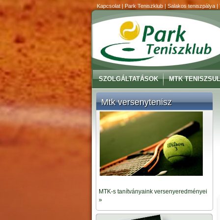
Kapcsolat | Park Teniszklub | Salakos teniszpálya |
SZOLGÁLTATÁSOK
MTK TENISZSUL
Mtk versenytenisz
MTK-s tanítványaink versenyeredményei
»