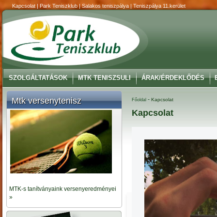
Kapcsolat | Park Teniszklub | Salakos teniszpálya | Teniszpálya 11.kerület
SZOLGÁLTATÁSOK
MTK TENISZSULI
ÁRAK/ÉRDEKLŐDÉS
Mtk versenytenisz
-
Kapcsolat
Főoldal
Kapcsolat
MTK-s tanítványaink versenyeredményei
»