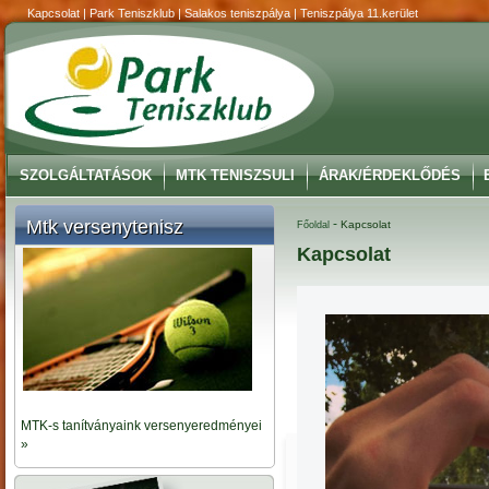
Kapcsolat | Park Teniszklub | Salakos teniszpálya | Teniszpálya 11.kerület
SZOLGÁLTATÁSOK
MTK TENISZSULI
ÁRAK/ÉRDEKLŐDÉS
Mtk versenytenisz
-
Kapcsolat
Főoldal
Kapcsolat
MTK-s tanítványaink versenyeredményei
»