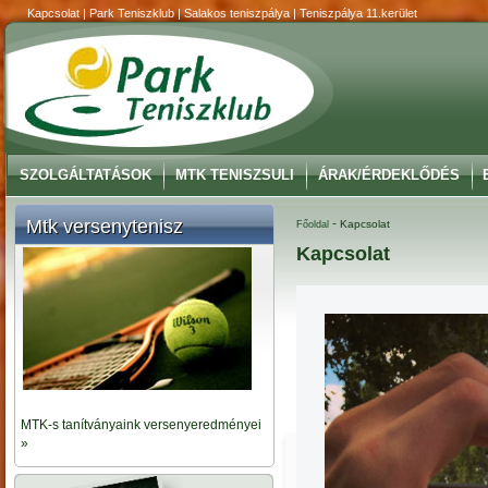
Kapcsolat | Park Teniszklub | Salakos teniszpálya | Teniszpálya 11.kerület
SZOLGÁLTATÁSOK
MTK TENISZSULI
ÁRAK/ÉRDEKLŐDÉS
Mtk versenytenisz
-
Kapcsolat
Főoldal
Kapcsolat
MTK-s tanítványaink versenyeredményei
»