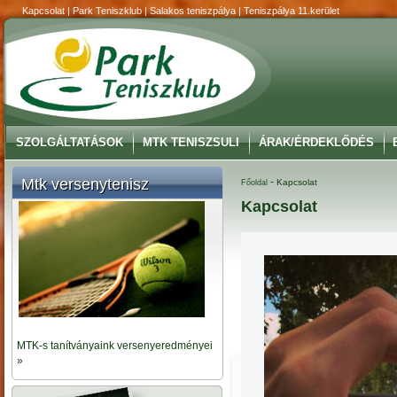
Kapcsolat | Park Teniszklub | Salakos teniszpálya | Teniszpálya 11.kerület
SZOLGÁLTATÁSOK
MTK TENISZSULI
ÁRAK/ÉRDEKLŐDÉS
Mtk versenytenisz
-
Kapcsolat
Főoldal
Kapcsolat
MTK-s tanítványaink versenyeredményei
»