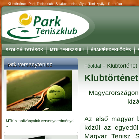
Klubtörténet | Park Teniszklub | Salakos teniszpálya | Teniszpálya 11.kerület
SZOLGÁLTATÁSOK
MTK TENISZSULI
ÁRAK/ÉRDEKLŐDÉS
Mtk versenytenisz
-
Klubtörténet
Főoldal
Klubtörténet
Magyarországon 
kiz
Az első magyar b
MTK-s tanítványaink versenyeredményei
közül az egyedül
»
Magyar Tenisz S