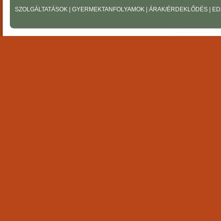
SZOLGÁLTATÁSOK
|
GYERMEKTANFOLYAMOK
|
ÁRAK/ÉRDEKLŐDÉS
|
ED