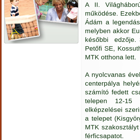
A II. Világhábo
működése. Ezekben
Ádám a legendás 
melyben akkor Eur
későbbi
edzője. 
Petőfi SE, Kossut
MTK otthona lett.
A nyolcvanas éve
centerpálya hely
számító fedett csa
telepen 12-15 
elképzelései szer
a telepet (Kisgyö
MTK szakosztályt i
férficsapatot.