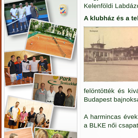
Kelenföldi Labdázó
A klubház és a te
felöntötték és ki
Budapest bajnoksá
A harmincas évekb
a BLKE női csapat