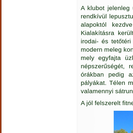
A klubot jelenleg
rendkívül lepusztu
alapoktól kezdve
Kialakításra kerü
irodai- és tetőtér
modern meleg konyh
mely egyfajta üz
népszerűségét, r
órákban pedig a
pályákat. Télen m
valamennyi sátrunk
A jól felszerelt fi