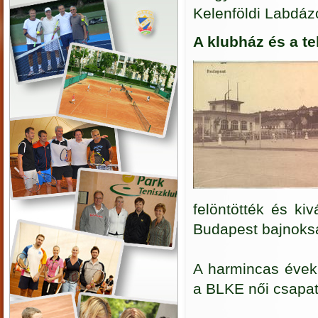
Kelenföldi Labdázó
A klubház és a te
felöntötték és ki
Budapest bajnoksá
A harmincas évekb
a BLKE női csapat