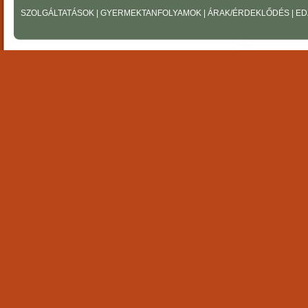
SZOLGÁLTATÁSOK
|
GYERMEKTANFOLYAMOK
|
ÁRAK/ÉRDEKLŐDÉS
|
ED