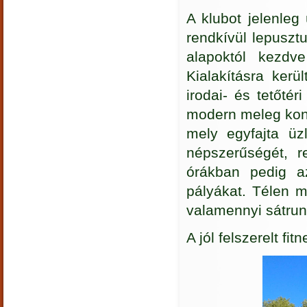
A klubot jelenleg
rendkívül lepusztu
alapoktól kezdve
Kialakításra kerü
irodai- és tetőtér
modern meleg konyh
mely egyfajta üz
népszerűségét, r
órákban pedig a
pályákat. Télen m
valamennyi sátrunk
A jól felszerelt fi