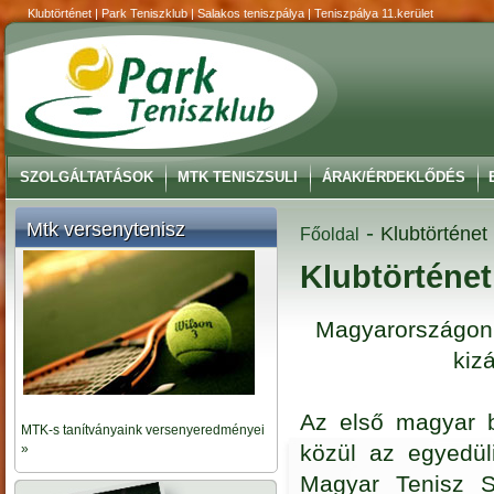
Klubtörténet | Park Teniszklub | Salakos teniszpálya | Teniszpálya 11.kerület
SZOLGÁLTATÁSOK
MTK TENISZSULI
ÁRAK/ÉRDEKLŐDÉS
Mtk versenytenisz
-
Klubtörténet
Főoldal
Klubtörténet
Magyarországon 
kiz
Az első magyar b
MTK-s tanítványaink versenyeredményei
közül az egyedül
»
Magyar Tenisz S