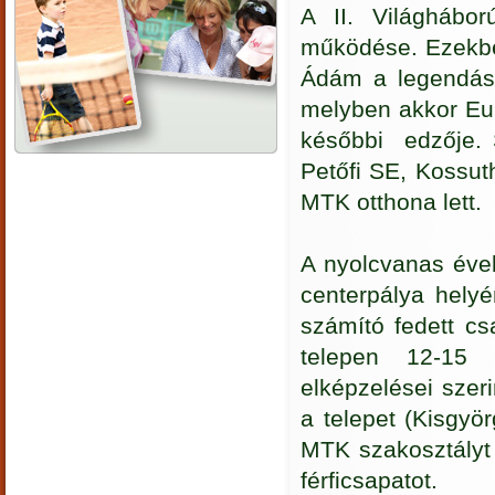
A II. Világhábo
működése. Ezekben
Ádám a legendás 
melyben akkor Eur
későbbi
edzője. 
Petőfi SE, Kossut
MTK otthona lett.
A nyolcvanas éve
centerpálya hely
számító fedett csa
telepen 12-15 
elképzelései szer
a telepet (Kisgyö
MTK szakosztályt i
férficsapatot.