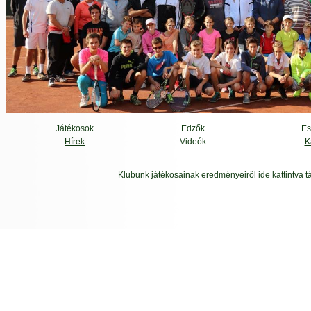
Játékosok
Edzők
Es
Hírek
Videók
K
Klubunk játékosainak eredményeiről ide kattintva 