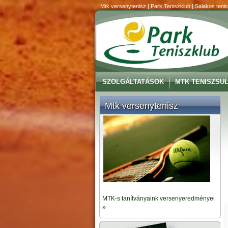
Mtk versenytenisz | Park Teniszklub | Salakos tenis
SZOLGÁLTATÁSOK
MTK TENISZSUL
Mtk versenytenisz
MTK-s tanítványaink versenyeredményei
»