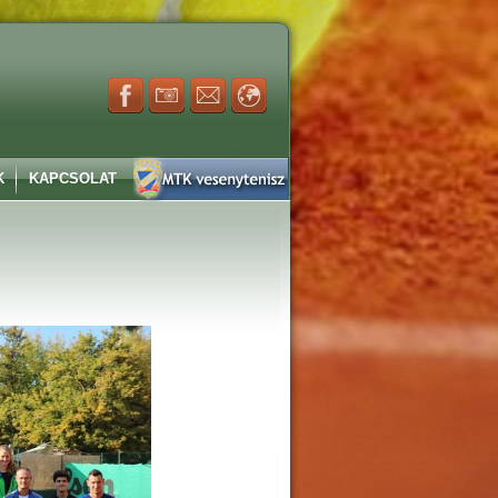
K
KAPCSOLAT