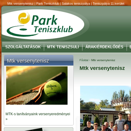
Mtk versenytenisz | Park Teniszklub | Salakos teniszpálya | Teniszpálya 11.kerület
SZOLGÁLTATÁSOK
MTK TENISZSULI
ÁRAK/ÉRDEKLŐDÉS
Mtk versenytenisz
-
Mtk versenytenisz
Főoldal
Mtk versenytenisz
MTK-s tanítványaink versenyeredményei
»