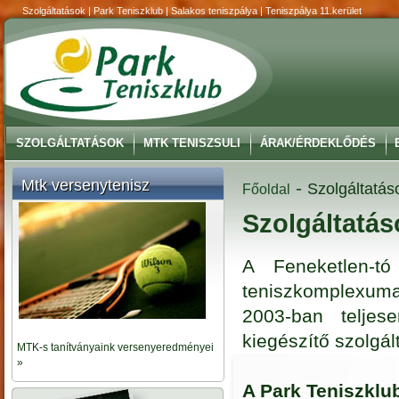
Szolgáltatások | Park Teniszklub | Salakos teniszpálya | Teniszpálya 11.kerület
SZOLGÁLTATÁSOK
MTK TENISZSULI
ÁRAK/ÉRDEKLŐDÉS
Mtk versenytenisz
-
Szolgáltatás
Főoldal
Szolgáltatás
A Feneketlen-tó
teniszkomplexuma
2003-ban teljes
kiegészítő szolgá
MTK-s tanítványaink versenyeredményei
»
A Park Teniszklub