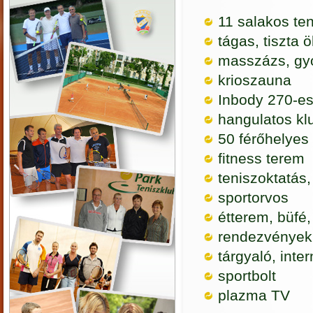
11 salakos te
tágas, tiszta 
masszázs, gy
krioszauna
Inbody 270-es
hangulatos k
50 férőhelyes 
fitness terem
teniszoktatás,
sportorvos
étterem, büfé, 
rendezvények,
tárgyaló, inter
sportbolt
plazma TV