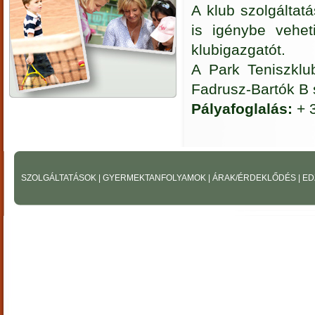
A klub szolgáltatá
is igénybe vehet
klubigazgatót.
A Park Teniszklu
Fadrusz-Bartók B 
Pályafoglalás:
+ 
SZOLGÁLTATÁSOK
|
GYERMEKTANFOLYAMOK
|
ÁRAK/ÉRDEKLŐDÉS
|
ED