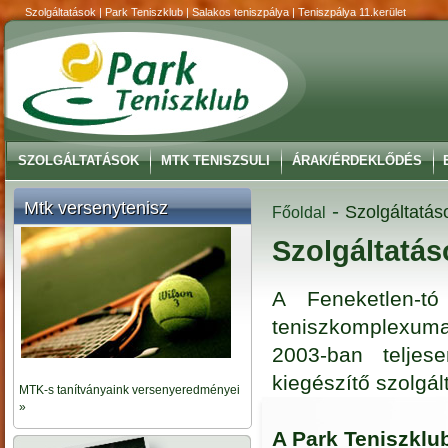
Szolgáltatások | Park Teniszklub | Salakos teniszpálya | Teniszpálya 11.kerület
SZOLGÁLTATÁSOK
MTK TENISZSULI
ÁRAK/ÉRDEKLŐDÉS
Mtk versenytenisz
-
Szolgáltatás
Főoldal
Szolgáltatás
A Feneketlen-tó
teniszkomplexuma
2003-ban teljes
kiegészítő szolgá
MTK-s tanítványaink versenyeredményei
»
A Park Teniszklub