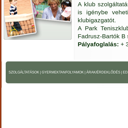
A klub szolgáltatá
is igénybe vehet
klubigazgatót.
A Park Teniszklu
Fadrusz-Bartók B 
Pályafoglalás:
+ 
SZOLGÁLTATÁSOK
|
GYERMEKTANFOLYAMOK
|
ÁRAK/ÉRDEKLŐDÉS
|
ED