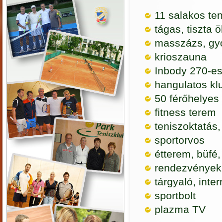
11 salakos te
tágas, tiszta 
masszázs, gy
krioszauna
Inbody 270-es
hangulatos k
50 férőhelyes 
fitness terem
teniszoktatás,
sportorvos
étterem, büfé, 
rendezvények,
tárgyaló, inter
sportbolt
plazma TV