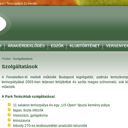
ya | Teniszpálya 11.kerület
I
ÁRAK/ÉRDEKLŐDÉS
EDZŐK
KLUBTÖRTÉNET
VERSENYE
-
Szolgáltatások
Főoldal
Szolgáltatások
A Feneketlen-tó mellett működik Budapest legrégebbi, patinás teniszko
teniszpályákat 2003-ban teljesen felújítottuk és azóta magas színvonalú, sok k
működik.
A Park Teniszklub szolgáltatásai:
11 salakos teniszpálya és egy „US Open” típusú kemény pálya
tágas, tiszta öltözők
masszázs, gyógytorna
krioszauna
Inbody 270-es testösszetétel analizáló készülék