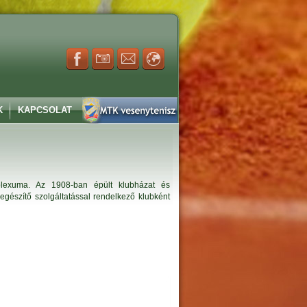
K
KAPCSOLAT
mplexuma. Az 1908-ban épült klubházat és
iegészítő szolgáltatással rendelkező klubként