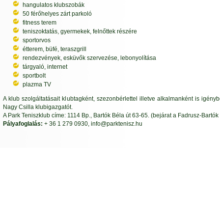
hangulatos klubszobák
50 férőhelyes zárt parkoló
fitness terem
teniszoktatás, gyermekek, felnőttek részére
sportorvos
étterem, büfé, teraszgrill
rendezvények, esküvők szervezése, lebonyolítása
tárgyaló, internet
sportbolt
plazma TV
A klub szolgáltatásait klubtagként, szezonbérlettel illetve alkalmanként is igén
Nagy Csilla klubigazgatót.
A Park Teniszklub címe: 1114 Bp., Bartók Béla út 63-65. (bejárat a Fadrusz-Bartók 
Pályafoglalás:
+ 36 1 279 0930, info@parktenisz.hu