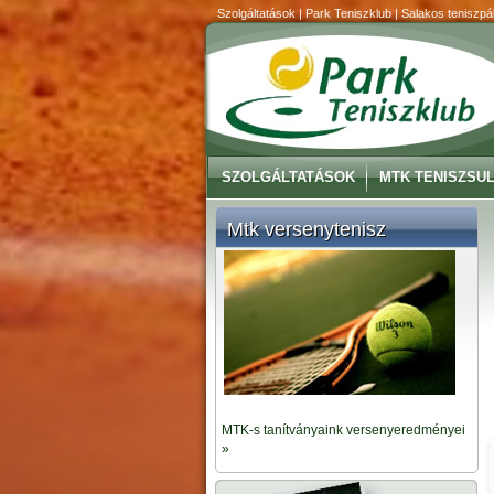
Szolgáltatások | Park Teniszklub | Salakos teniszpál
SZOLGÁLTATÁSOK
MTK TENISZSUL
Mtk versenytenisz
MTK-s tanítványaink versenyeredményei
»