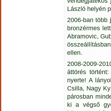
vendégjátékos j
László helyén p
2006-ban több j
bronzérmes let
Abramovic, Guba
összeállításba
ellen.
2008-2009-201
áttörés történ
nyerte! A lány
Csilla, Nagy K
párosban minde
ki a végső győ