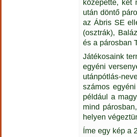
közepette, két 
után döntő páro
az Ábris SE ell
(osztrák), Bal
és a párosban 
Játékosaink ter
egyéni verseny
utánpótlás-ne
számos egyéni 
például a magya
mind párosban,
helyen végeztü
Íme egy kép a 