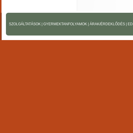
SZOLGÁLTATÁSOK
|
GYERMEKTANFOLYAMOK
|
ÁRAK/ÉRDEKLŐDÉS
|
ED