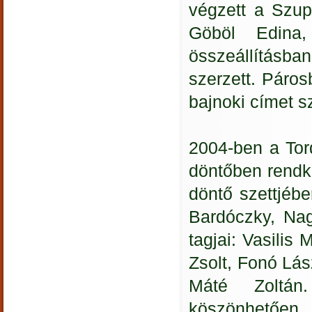
végzett a Szup
Göböl Edina
összeállításba
szerzett. Páro
bajnoki címet sz
2004-ben a Tor
döntőben rendkí
döntő szettjéb
Bardóczky, Nag
tagjai: Vasilis
Zsolt, Fonó Lás
Máté Zoltán.
köszönhetően, r