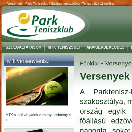
Versenyek | Park Teniszklub | Salakos teniszpálya | Teniszpálya 11.kerület
SZOLGÁLTATÁSOK
MTK TENISZSULI
ÁRAK/ÉRDEKLŐDÉS
Mtk versenytenisz
-
Versenye
Főoldal
Versenyek
A Parktenisz
szakosztálya, m
ország egyik 
MTK-s tanítványaink versenyeredményei
főállású edző
»
naponta sokat