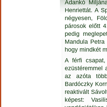
Adankó Milján
Henriettát. A 
négyesen, Föl
párosok előtt 4
pedig meglepe
Mandula Petra é
hogy mindkét má
A férfi csapat
ezüstéremmel a
az azóta több
Bardóczky Korn
reaktivált Sávol
képest: Vasi