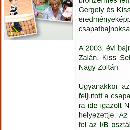
bronzérmes lett
Gergely és Kis
eredményeképp
csapatbajnoksá
A 2003. évi baj
Zalán, Kiss Se
Nagy Zoltán
Ugyanakkor az
feljutott a csa
ra ide igazolt 
helyezettje. Az
fel az I/B oszt