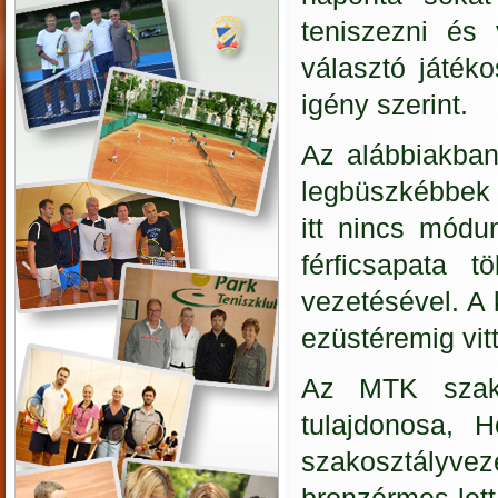
teniszezni és 
választó játék
igény szerint.
Az alábbiakban
legbüszkébbek 
itt nincs mód
férficsapata 
vezetésével. A
ezüstéremig vitt
Az MTK szako
tulajdonosa,
szakosztályve