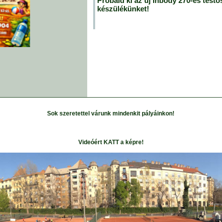
Próbáld ki az új Inbody 270-es testö
készülékünket!
Sok szeretettel várunk mindenkit pályáinkon!
Videóért KATT a képre!