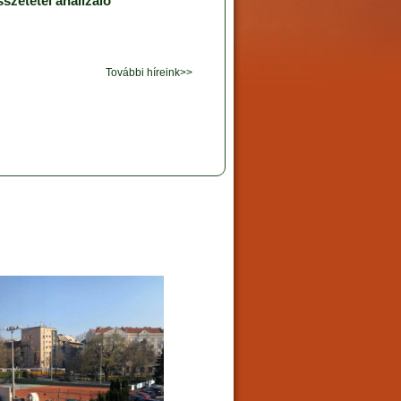
sszetétel analizáló
További híreink