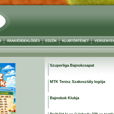
I
ÁRAK/ÉRDEKLŐDÉS
EDZŐK
KLUBTÖRTÉNET
VERSENYE
Szuperliga Bajnokcsapat
MTK Tenisz Szakosztály logója
Bajnokok Klubja