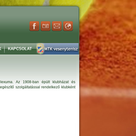
K
KAPCSOLAT
mplexuma. Az 1908-ban épült klubházat és
iegészítő szolgáltatással rendelkező klubként