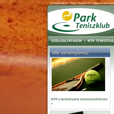
Szolgáltatások | Park Teniszklub | Salakos teniszpál
SZOLGÁLTATÁSOK
MTK TENISZSUL
Mtk versenytenisz
MTK-s tanítványaink versenyeredményei
»