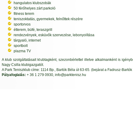
hangulatos klubszobák
50 férőhelyes zárt parkoló
fitness terem
teniszoktatás, gyermekek, felnőttek részére
sportorvos
étterem, büfé, teraszgrill
rendezvények, esküvők szervezése, lebonyolítása
tárgyaló, internet
sportbolt
plazma TV
A klub szolgáltatásait klubtagként, szezonbérlettel illetve alkalmanként is igén
Nagy Csilla klubigazgatót.
A Park Teniszklub címe: 1114 Bp., Bartók Béla út 63-65. (bejárat a Fadrusz-Bartók 
Pályafoglalás:
+ 36 1 279 0930, info@parktenisz.hu