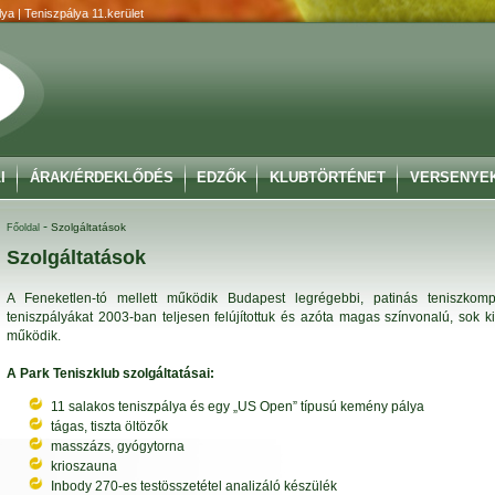
ya | Teniszpálya 11.kerület
I
ÁRAK/ÉRDEKLŐDÉS
EDZŐK
KLUBTÖRTÉNET
VERSENYE
-
Szolgáltatások
Főoldal
Szolgáltatások
A Feneketlen-tó mellett működik Budapest legrégebbi, patinás teniszko
teniszpályákat 2003-ban teljesen felújítottuk és azóta magas színvonalú, sok k
működik.
A Park Teniszklub szolgáltatásai:
11 salakos teniszpálya és egy „US Open” típusú kemény pálya
tágas, tiszta öltözők
masszázs, gyógytorna
krioszauna
Inbody 270-es testösszetétel analizáló készülék