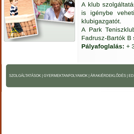
A klub szolgáltatá
is igénybe vehet
klubigazgatót.
A Park Teniszklu
Fadrusz-Bartók B 
Pályafoglalás:
+ 
SZOLGÁLTATÁSOK
|
GYERMEKTANFOLYAMOK
|
ÁRAK/ÉRDEKLŐDÉS
|
ED