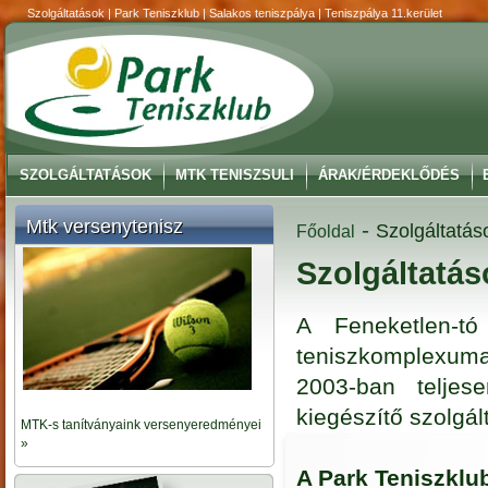
Szolgáltatások | Park Teniszklub | Salakos teniszpálya | Teniszpálya 11.kerület
SZOLGÁLTATÁSOK
MTK TENISZSULI
ÁRAK/ÉRDEKLŐDÉS
Mtk versenytenisz
-
Szolgáltatás
Főoldal
Szolgáltatás
A Feneketlen-tó
teniszkomplexuma
2003-ban teljes
kiegészítő szolgá
MTK-s tanítványaink versenyeredményei
»
A Park Teniszklub