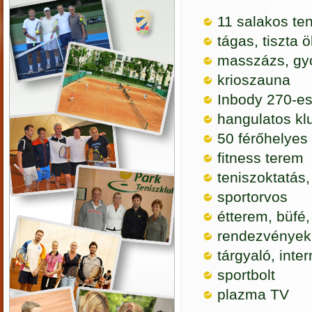
11 salakos te
tágas, tiszta 
masszázs, gy
krioszauna
Inbody 270-es
hangulatos k
50 férőhelyes 
fitness terem
teniszoktatás,
sportorvos
étterem, büfé, 
rendezvények,
tárgyaló, inter
sportbolt
plazma TV