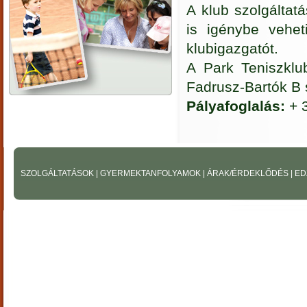
A klub szolgáltatá
is igénybe vehet
klubigazgatót.
A Park Teniszklu
Fadrusz-Bartók B 
Pályafoglalás:
+ 
SZOLGÁLTATÁSOK
|
GYERMEKTANFOLYAMOK
|
ÁRAK/ÉRDEKLŐDÉS
|
ED