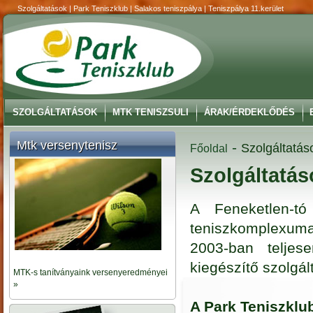
Szolgáltatások | Park Teniszklub | Salakos teniszpálya | Teniszpálya 11.kerület
SZOLGÁLTATÁSOK
MTK TENISZSULI
ÁRAK/ÉRDEKLŐDÉS
Mtk versenytenisz
-
Szolgáltatás
Főoldal
Szolgáltatás
A Feneketlen-tó
teniszkomplexuma
2003-ban teljes
kiegészítő szolgá
MTK-s tanítványaink versenyeredményei
»
A Park Teniszklub