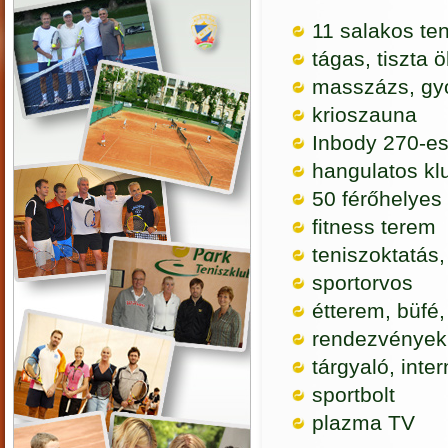
11 salakos te
tágas, tiszta 
masszázs, gy
krioszauna
Inbody 270-es
hangulatos k
50 férőhelyes 
fitness terem
teniszoktatás,
sportorvos
étterem, büfé, 
rendezvények,
tárgyaló, inter
sportbolt
plazma TV